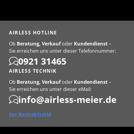
AIRLESS HOTLINE
Ob
Beratung, Verkauf
oder
Kundendienst
–
Sie erreichen uns unter dieser Telefonnummer:
0921 31465
AIRLESS TECHNIK
Ob
Beratung, Verkauf
oder
Kundendienst
–
Sie erreichen uns unter dieser eMail:
info@airless-meier.de
zur Kontaktseite