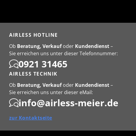
AIRLESS HOTLINE
Ob
Beratung, Verkauf
oder
Kundendienst
–
Sie erreichen uns unter dieser Telefonnummer:
0921 31465
AIRLESS TECHNIK
Ob
Beratung, Verkauf
oder
Kundendienst
–
Sie erreichen uns unter dieser eMail:
info@airless-meier.de
zur Kontaktseite